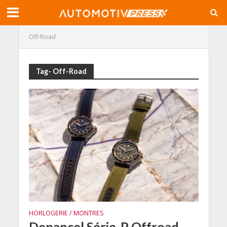
Off-Road
Tag- Off-Road
HORLOGERIE / MONTRES
Depancel Série-P Offroad,