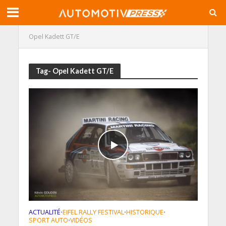
Opel Kadett GT/E
Tag- Opel Kadett GT/E
ACTUALITÉ
EIFEL RALLY FESTIVAL
HISTORIQUE
•
•
•
SPORT AUTO
VIDÉOS
•