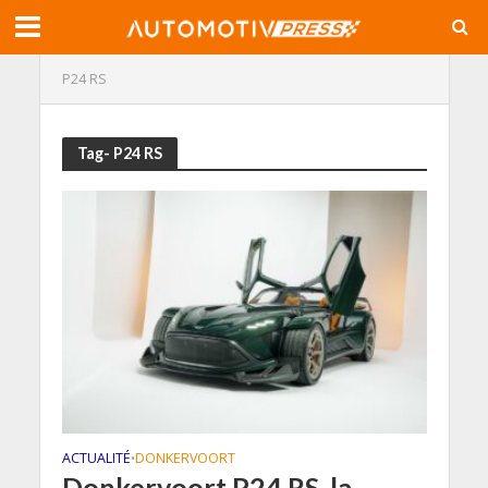
P24 RS
Tag- P24 RS
ACTUALITÉ
DONKERVOORT
•
Donkervoort P24 RS, la