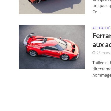
uniques qu
Ce...
ACTUALITÉ
Ferrar
aux a
25 mars
Taillée et
directemen
hommage 