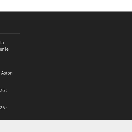
la
er le
 Aston
26 :
26 :
26 :