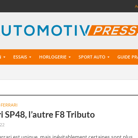
A
N
ESSAIS
HORLOGERIE
SPORT AUTO
GUIDE PR
FERRARI
•
i SP48, l’autre F8 Tributo
022
rrari est unique, mais inévitablement certaines sont plus