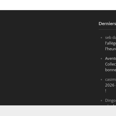
Dernier
seb
d
l’all
l’heur
Avent
Collec
bonne
casim
2026 
!
Dingo
révol
Maran