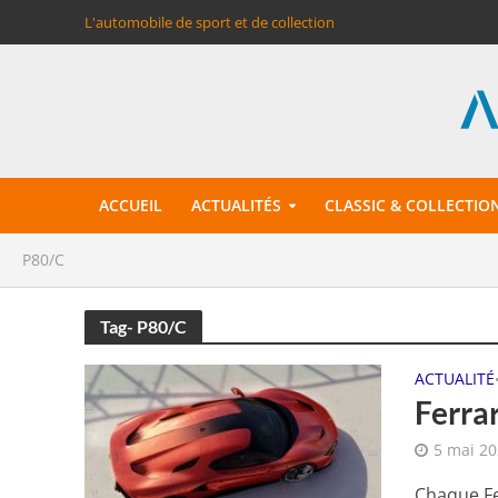
L'automobile de sport et de collection
ACCUEIL
ACTUALITÉS
CLASSIC & COLLECTIO
P80/C
Tag- P80/C
ACTUALITÉ
Ferrar
5 mai 2
Chaque Fe