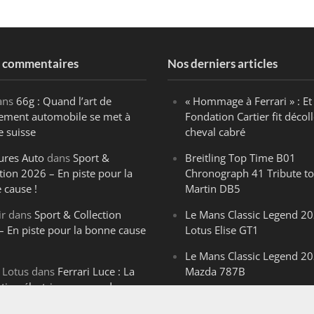
s commentaires
Nos derniers articles
ans
66g : Quand l’art de
« Hommage à Ferrari » : Et 
ègement automobile se met à
Fondation Cartier fit décoll
e suisse
cheval cabré
ures Auto
dans
Sport &
Breitling Top Time B01
tion 2026 – En piste pour la
Chronograph 41 Tribute to
 cause !
Martin DB5
ir
dans
Sport & Collection
Le Mans Classic Legend 20
– En piste pour la bonne cause
Lotus Elise GT1
Le Mans Classic Legend 20
 Lotus
dans
Ferrari Luce : La
Mazda 787B
ution électrique venue de
Le Mans Classic Legend 20
ello
Aston Martin DBR1-2