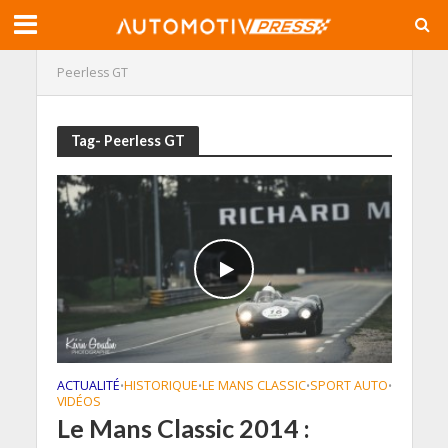
Peerless GT
Tag- Peerless GT
ACTUALITÉ
HISTORIQUE
LE MANS CLASSIC
SPORT AUTO
•
•
•
•
VIDÉOS
Le Mans Classic 2014 :