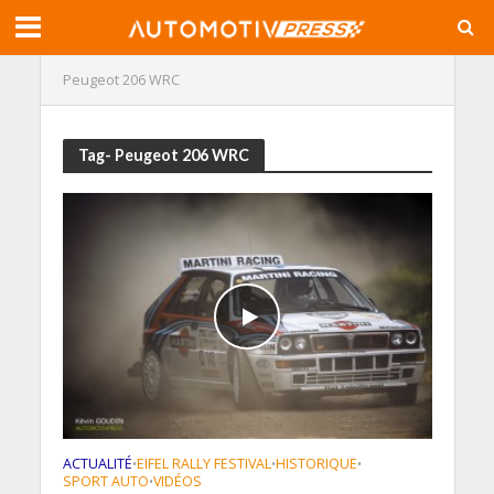
Peugeot 206 WRC
Tag- Peugeot 206 WRC
ACTUALITÉ
EIFEL RALLY FESTIVAL
HISTORIQUE
•
•
•
SPORT AUTO
VIDÉOS
•