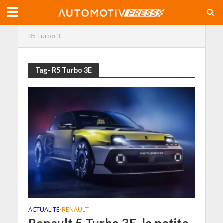
R5 Turbo 3E
Tag- R5 Turbo 3E
ACTUALITÉ
RENAULT
•
Renault 5 Turbo 3E, la petite