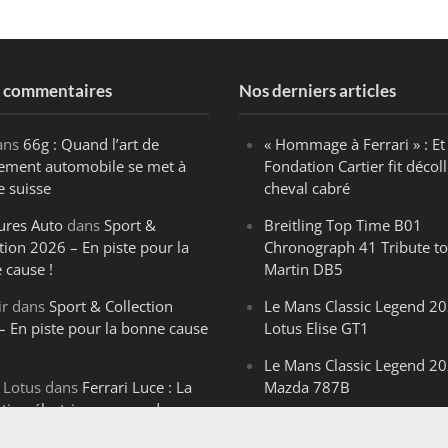
s commentaires
Nos derniers articles
ans
66g : Quand l’art de
« Hommage à Ferrari » : Et 
ègement automobile se met à
Fondation Cartier fit décoll
e suisse
cheval cabré
ures Auto
dans
Sport &
Breitling Top Time B01
tion 2026 – En piste pour la
Chronograph 41 Tribute to
 cause !
Martin DB5
ir
dans
Sport & Collection
Le Mans Classic Legend 20
– En piste pour la bonne cause
Lotus Elise GT1
Le Mans Classic Legend 20
 Lotus
dans
Ferrari Luce : La
Mazda 787B
ution électrique venue de
Le Mans Classic Legend 20
ello
Aston Martin DBR1-2