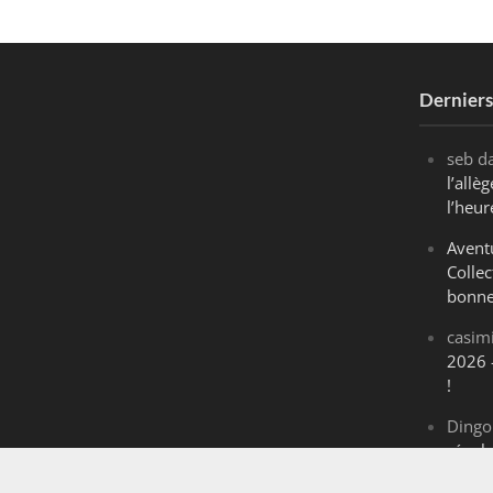
Dernier
seb
d
l’all
l’heur
Avent
Collec
bonne
casim
2026 
!
Dingo
révol
Maran