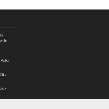
la
er le
 Aston
26 :
26 :
26 :