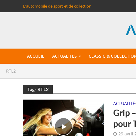
L'automobile de sport et de collection
ACCUEIL
ACTUALITÉS
CLASSIC & COLLECTIO
RTL2
Tag- RTL2
ACTUALITÉ
Grip –
pour 
29 avril