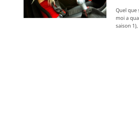
Quel que s
moi a qua
saison 1), i