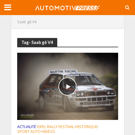
Saab g6 V4
Tag- Saab g6 V4
ACTUALITÉ
EIFEL RALLY FESTIVAL
HISTORIQUE
•
•
•
SPORT AUTO
VIDÉOS
•