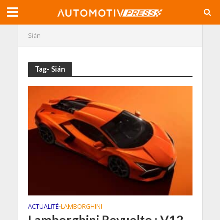
Sián
Tag- Sián
ACTUALITÉ
LAMBORGHINI
•
Lamborghini Revuelto : V12