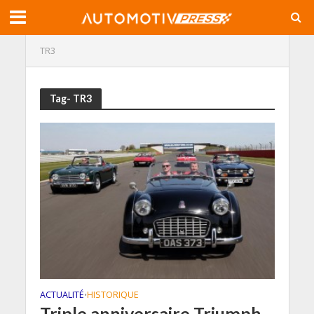
TR3
Tag- TR3
ACTUALITÉ
HISTORIQUE
•
Triple anniversaire Triumph