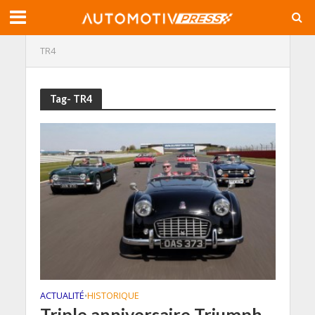
TR4
Tag- TR4
ACTUALITÉ
HISTORIQUE
•
Triple anniversaire Triumph