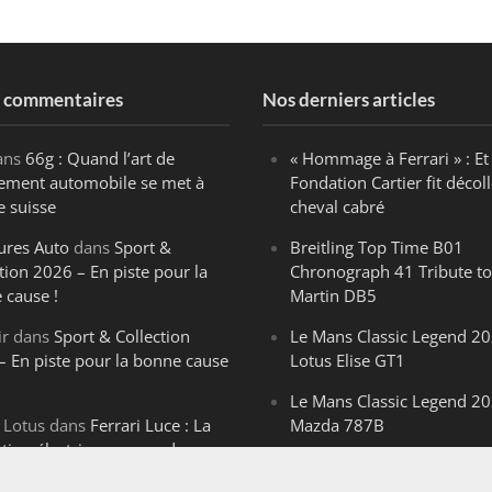
s commentaires
Nos derniers articles
ans
66g : Quand l’art de
« Hommage à Ferrari » : Et 
ègement automobile se met à
Fondation Cartier fit décoll
e suisse
cheval cabré
ures Auto
dans
Sport &
Breitling Top Time B01
tion 2026 – En piste pour la
Chronograph 41 Tribute to
 cause !
Martin DB5
ir
dans
Sport & Collection
Le Mans Classic Legend 20
– En piste pour la bonne cause
Lotus Elise GT1
Le Mans Classic Legend 20
 Lotus
dans
Ferrari Luce : La
Mazda 787B
ution électrique venue de
Le Mans Classic Legend 20
ello
Aston Martin DBR1-2