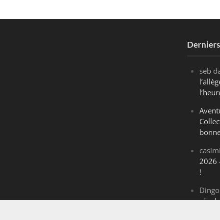
Dernier
seb
d
l’all
l’heur
Avent
Collec
bonne
casim
2026 
!
Dingo
révol
Maran