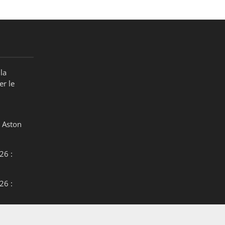
la
er le
 Aston
26 :
26 :
26 :