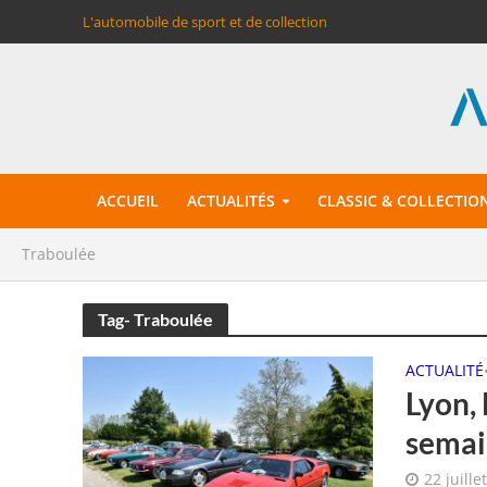
L'automobile de sport et de collection
ACCUEIL
ACTUALITÉS
CLASSIC & COLLECTIO
Traboulée
Tag- Traboulée
ACTUALITÉ
Lyon, 
semai
22 juille