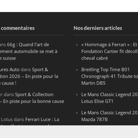
s commentaires
Nos derniers articles
ans
66g : Quand l’art de
« Hommage à Ferrari » : Et 
ègement automobile se met à
Fondation Cartier fit décoll
e suisse
cheval cabré
ures Auto
dans
Sport &
Breitling Top Time B01
tion 2026 – En piste pour la
Chronograph 41 Tribute to
 cause !
Martin DB5
ir
dans
Sport & Collection
Le Mans Classic Legend 20
– En piste pour la bonne cause
Lotus Elise GT1
Le Mans Classic Legend 20
 Lotus
dans
Ferrari Luce : La
Mazda 787B
ution électrique venue de
Le Mans Classic Legend 20
ello
Aston Martin DBR1-2