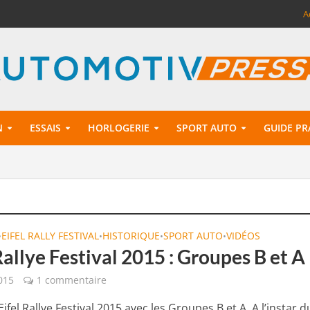
A
N
ESSAIS
HORLOGERIE
SPORT AUTO
GUIDE PR
EIFEL RALLY FESTIVAL
HISTORIQUE
SPORT AUTO
VIDÉOS
•
•
•
•
Rallye Festival 2015 : Groupes B et A
015
1 commentaire
’Eifel Rallye Festival 2015 avec les Groupes B et A. A l’instar d