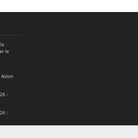
la
er le
 Aston
26 :
26 :
26 :