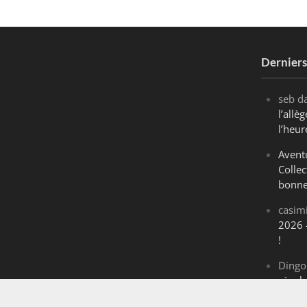
Dernier
seb
d
l’all
l’heur
Avent
Collec
bonne
casim
2026 
!
Dingo
révol
Maran