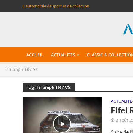
L'automobile de sport et de collection
ACCUEIL
ACTUALITÉS
CLASSIC & COLLECTIO
Triumph TR7 V8
Tag- Triumph TR7 V8
ACTUALITÉ
Eifel 
3 août 2
Suite de l