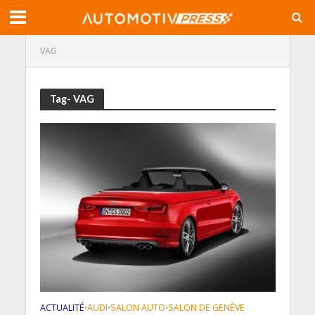
VAG
Tag- VAG
ACTUALITÉ
AUDI
SALON AUTO
SALON DE GENÈVE
•
•
•