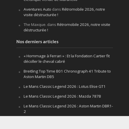
Aventures Auto
dans
Rétromobile 2026, notre
visite déstructurée !
The Maxque.
dans
Rétromobile 2026, notre visite
déstructurée !
Nos derniers articles
« Hommage à Ferrari » : Et la Fondation Cartier fit
décoller le cheval cabré
Breitling Top Time B01 Chronograph 41 Tribute to
Aston Martin DB5
Le Mans Classic Legend 2026 : Lotus Elise GT1
Le Mans Classic Legend 2026 : Mazda 787B
Le Mans Classic Legend 2026 : Aston Martin DBR1-
2
Festival of Speed Goodwood 2026 : la leçon
silencieuse d’un V12 qui hurle