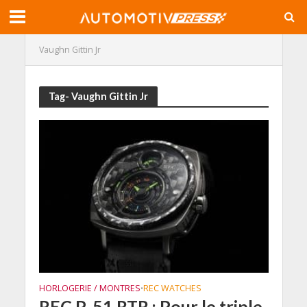
Vaughn Gittin Jr
Tag- Vaughn Gittin Jr
HORLOGERIE / MONTRES
REC WATCHES
•
REC P-51 RTR : Pour le triple