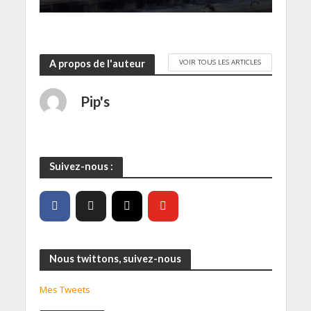
r
e
)
VOIR TOUS LES ARTICLES
A propos de l'auteur
Pip's
Suivez-nous :
Nous twittons, suivez-nous
Mes Tweets