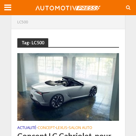
LC500
Tag- LC500
ACTUALITÉ
CONCEPT
LEXUS
SALON AUTO
•
•
•
Concept LC Cabriolet, pour