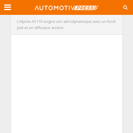
L’Alpine AS110 soigne son aérodynamique avec un fond
plat et un diffuseur arrière