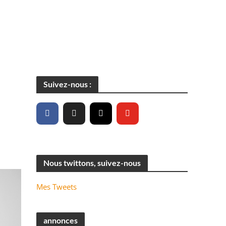
Suivez-nous :
Nous twittons, suivez-nous
Mes Tweets
annonces