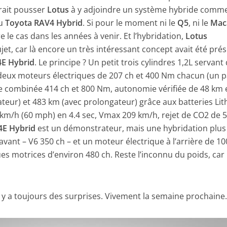
rait pousser
Lotus
à y adjoindre un système hybride comm
u
Toyota RAV4 Hybrid
. Si pour le moment ni le
Q5
, ni le
Mac
e le cas dans les années à venir. Et l’hybridation,
Lotus
jet, car là encore un très intéressant concept avait été pré
4E Hybrid
. Le principe ? Un petit trois cylindres 1,2L servant
eux moteurs électriques de 207 ch et 400 Nm chacun (un p
ale combinée 414 ch et 800 Nm, autonomie vérifiée de 48 km 
ateur) et 483 km (avec prolongateur) grâce aux batteries Li
 km/h (60 mph) en 4.4 sec, Vmax 209 km/h, rejet de CO2 de 
4E Hybrid
est un démonstrateur, mais une hybridation plus
avant – V6 350 ch – et un moteur électrique à l’arrière de 1
ues motrices d’environ 480 ch. Reste l’inconnu du poids, car 
a y a toujours des surprises. Vivement la semaine prochaine