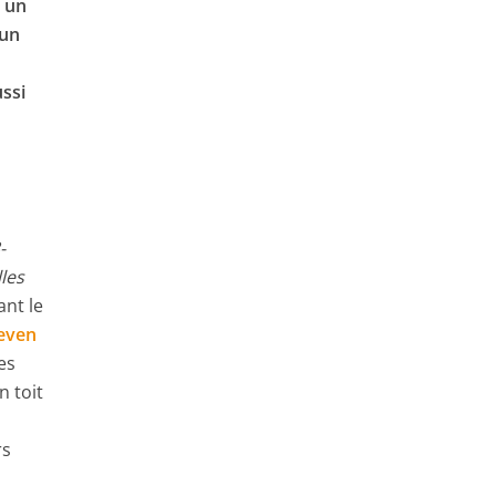
s un
 un
ussi
-
lles
nt le
leven
es
n toit
rs