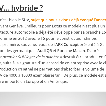
V… hybride ?
c’est bien le SUV,
sujet que nous avions déjà évoqué l’anné
vant Genève. D’ailleurs pour
Lotus
ce modèle n’est plus un
hitecture automobile a déjà été développé par sa branche
Lo
 comme en 2012 avec le
T5
pour le constructeur chinois
ne première, souvenez vous de l’
APX Concept
présenté à Ge
 sont les germaniques
Audi Q5
et
Porsche Macan
. D’après le 
« premier SUV léger de la planète »
devrait être produit en 
 suite à la signature d’un accord de co-entreprise avec le c
e production d’Hethel ne permet pas d’absorber le volume de
V de 4000 à 10000 exemplaires/an ! De plus, ce modèle est 
’être importé en Europe et en Amérique.