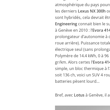
atmosphérique du pays pour
les derniers
Lexus NX 300h
o
sont hybridés, cela devrait êtr
Engineering
connait bien le su
à Genève en 2010 : l’
Evora 41
prolongateur d’autonomie à d
roue arrière). Puissance tot
électrique seul (sans prolong
Polymère de 14.4 kWh, 0 à 96
gr/km. Alors certes l’
Evora 41
simple, un bloc thermique à l’
soit 136 ch, voici un SUV 4 ro
batteries pèsent lourd…
Bref, avec
Lotus
à Genève, il 