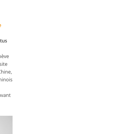
e
tus
nève
site
Chine,
hinois
avant