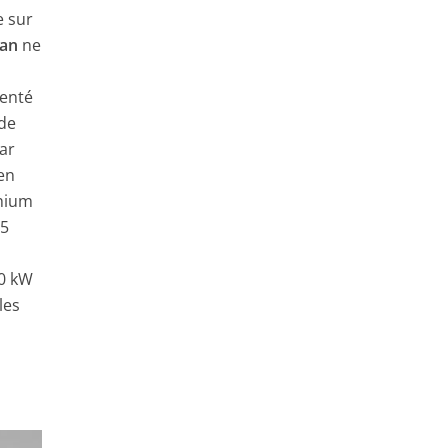
e sur
an
ne
senté
 de
ar
en
thium
55
00 kW
les
.