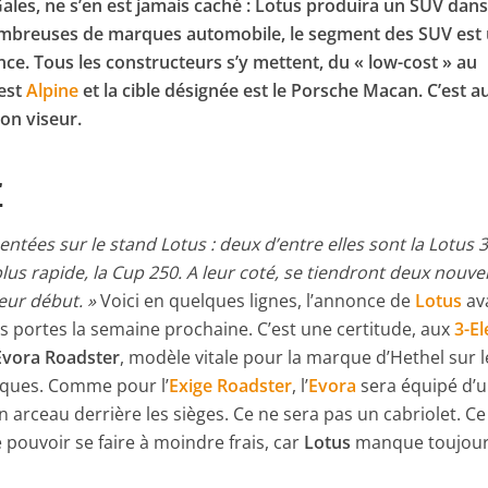
ales, ne s’en est jamais caché : Lotus produira un SUV dan
mbreuses de marques automobile, le segment des SUV est
ce. Tous les constructeurs s’y mettent, du « low-cost » au
 est
Alpine
et la cible désignée est le Porsche Macan. C’est a
on viseur.
r
ntées sur le stand Lotus : deux d’entre elles sont la Lotus 3
 plus rapide, la Cup 250. A leur coté, se tiendront deux nouve
leur début. »
Voici en quelques lignes, l’annonce de
Lotus
ava
s portes la semaine prochaine. C’est une certitude, aux
3-E
Evora Roadster
, modèle vitale pour la marque d’Hethel sur l
tiques. Comme pour l’
Exige Roadster
, l’
Evora
sera équipé d’u
 arceau derrière les sièges. Ce ne sera pas un cabriolet. Ce
pouvoir se faire à moindre frais, car
Lotus
manque toujou