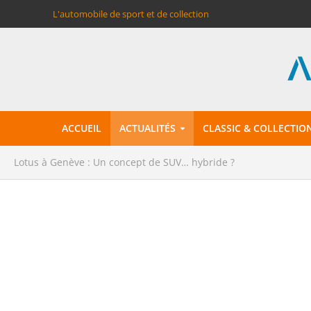
L'automobile de sport et de collection
ACCUEIL
ACTUALITÉS
CLASSIC & COLLECTIO
Lotus à Genève : Un concept de SUV… hybride ?