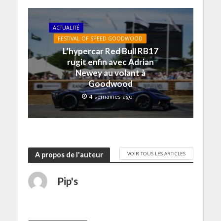
f
e
n
ê
ACTUALITÉ
t
r
FESTIVAL OF SPEED GOODWOOD
e
)
L’hypercar Red Bull RB17
rugit enfin avec Adrian
Newey au volant à
Goodwood
4 semaines ago
VOIR TOUS LES ARTICLES
A propos de l'auteur
Pip's