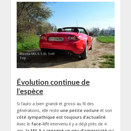
Mazda MX-5 1.8L Soft
Top
Évolution continue de
l’espèce
Si l’auto a bien grandi et grossi au fil des
générations, elle reste
une petite voiture
et son
côté sympathique est toujours d’actualité
.
Avec le
face-lift
intervenu il y a déjà près de 4
ans,
la MX-5 a regagné un peu d’agressivité
qui