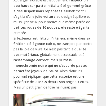
Autre gain notable esthétiquement,
l’aspect un
peu haut sur patte initial a été gommé grâce
à des suspensions repensées
. Globalement il
s’agit là d’une
jolie voiture
au design équilibré et
réussi. J’en veux pour preuve que même parée de
petites roues de 16 pouces
, elle reste élégante
et racée.
Si l’extérieur est flatteur, l’intérieur, même dans sa
finition « élégance cuir »
, ne transpire par contre
pas la joie de vivre. Ce n’est pas tant la
qualité
des matériaux
, globalement acceptable et à
l
’assemblage correct
, mais plutôt la
monochromie noire qui ne s’accorde pas au
caractère joyeux de l’auto
. Alors d’aucuns
pourront répliquer que cette austérité est une
spécificité de la
MX-5
depuis son origine. Certes.
Mais un petit grain de folie ne nuirait pas.