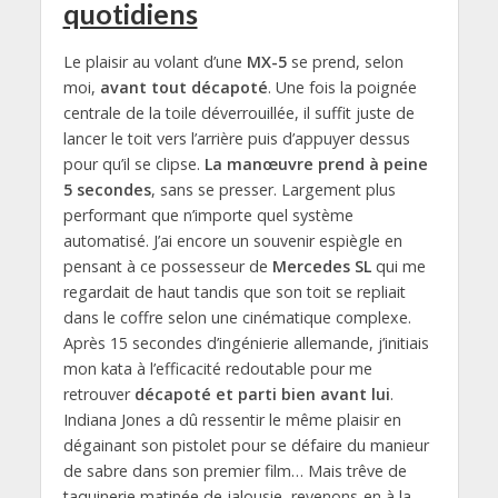
quotidiens
Le plaisir au volant d’une
MX-5
se prend, selon
moi,
avant tout décapoté
. Une fois la poignée
centrale de la toile déverrouillée, il suffit juste de
lancer le toit vers l’arrière puis d’appuyer dessus
pour qu’il se clipse.
La manœuvre prend à peine
5 secondes
, sans se presser. Largement plus
performant que n’importe quel système
automatisé. J’ai encore un souvenir espiègle en
pensant à ce possesseur de
Mercedes SL
qui me
regardait de haut tandis que son toit se repliait
dans le coffre selon une cinématique complexe.
Après 15 secondes d’ingénierie allemande, j’initiais
mon kata à l’efficacité redoutable pour me
retrouver
décapoté et parti bien avant lui
.
Indiana Jones a dû ressentir le même plaisir en
dégainant son pistolet pour se défaire du manieur
de sabre dans son premier film… Mais trêve de
taquinerie matinée de jalousie, revenons-en à la