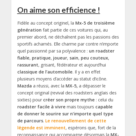
On aime son efficience !
Fidèle au concept originel, la
Mx-5 de troisième
génération
fait partie de ces voitures qui, au
premier abord, ne déchaînent pas les passions des
sportifs acharnés. Elle charme par contre n’importe
quel passionné par sa polyvalence :
un roadster
fiable
,
pratique
,
joueur
,
sain
,
peu couteux
,
rassurant
, grisant, fédérateur et aujourd’hui
classique de l’automobile
. Il y a en effet
plusieurs moyens d’accéder au statut d’icône.
Mazda
a réussi, avec la
MX-5,
a dépasser le
concept original (revival des roadsters anglais des
sixties) pour
créer son propre mythe
: celui du
roadster facile à vivre
mais toujours
capable
de donner le sourire sur n’importe quel type
de parcours
.
Le renouvellement de cette
légende est imminent
, espérons que, fort de la
reconnaissance qui accompagne désormais la
MX-