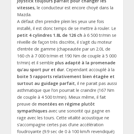
joystick toujours parfait pour changer les
vitesses
, le conducteur est encore choyé dans la
Mazda.
A défaut d’en prendre plein les yeux une fois
installé, il est donc temps de se mettre à rouler. Le
petit 4 cylindres 1.8L de 126 ch
à 6 500 tr/min se
réveille de façon très discrète, il s’agit du moteur
d’entrée de gamme (chapeautée par un 2.0L de
160 ch à 7 000 tr/min et 190 Nm de couple à 5 000
tr/min) et il semble
plus adapté à la promenade
qu’au sport pur et dur
. Cependant accouplé à la
boite 5 rapports relativement bien étagée et
surtout au guidage parfait
, il ne parait pas aussi
asthmatique que l’on pourrait le craindre (167 Nm
de couple à 4 500 tr/min). Mieux même, il fait
preuve de
montées en régime plutôt
sympathiques
avec une sonorité qui gagne en
rage avec les tours. Cette vitalité acoustique ne
s’accompagne certes pas d’une accélération
foudroyante (9.9 sec de 0 à 100 km/h revendiqué)