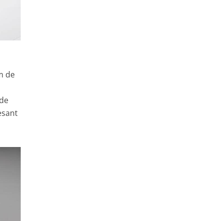
 m de
 de
esant