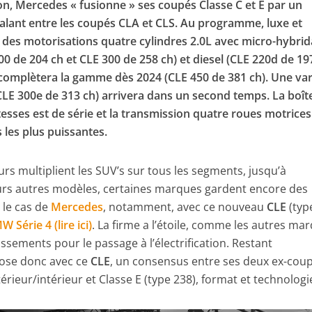
tion, Mercedes « fusionne » ses coupés Classe C et E par un
alant entre les coupés CLA et CLS. Au programme, luxe et
 des motorisations quatre cylindres 2.0L avec micro-hybrid
0 de 204 ch et CLE 300 de 258 ch) et diesel (CLE 220d de 197
 complètera la gamme dès 2024 (CLE 450 de 381 ch). Une va
LE 300e de 313 ch) arrivera dans un second temps. La boît
esses est de série et la transmission quatre roues motrices
 les plus puissantes.
urs multiplient les SUV’s sur tous les segments, jusqu’à
leurs autres modèles, certaines marques gardent encore des
 le cas de
Mercedes
, notamment, avec ce nouveau
CLE
(typ
 Série 4 (lire ici)
. La firme a l’étoile, comme les autres ma
issements pour le passage à l’électrification. Restant
ose donc avec ce
CLE
, un consensus entre ses deux ex-cou
térieur/intérieur et Classe E (type 238), format et technologi