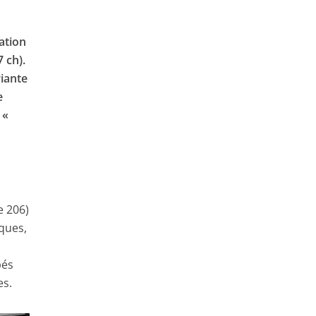
ation
 ch).
riante
e
 «
e 206)
rques,
pés
es.