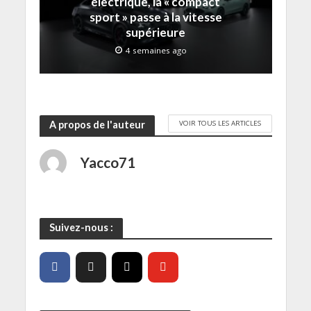
électrique, la « compact
ê
t
sport » passe à la vitesse
r
e
supérieure
)
4 semaines ago
VOIR TOUS LES ARTICLES
A propos de l'auteur
Yacco71
Suivez-nous :