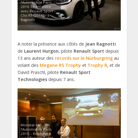
l’Automobile Paris
2016 – Rencontre
avec Renault Sport –
Clio RS (2016) – J.
Ragnotti
A noter la présence aux côtés de
Jean Ragnotti
de
Laurent Hurgon
, pilote
Renault Sport
depuis
13 ans auteur des
records sur le Nürburgring
au
volant des
Megane RS Trophy
et
Trophy R
, et de
David Praschl, pilote
Renault Sport
Technologies
depuis 7 ans.
Mondial de
l’Automobile Paris
2016 – Rencontre
avec Renault Sport –