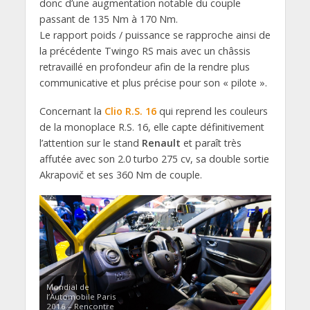
donc d’une augmentation notable du couple
passant de 135 Nm à 170 Nm.
Le rapport poids / puissance se rapproche ainsi de
la précédente Twingo RS mais avec un châssis
retravaillé en profondeur afin de la rendre plus
communicative et plus précise pour son « pilote ».
Concernant la
Clio R.S. 16
qui reprend les couleurs
de la monoplace R.S. 16, elle capte définitivement
l’attention sur le stand
Renault
et paraît très
affutée avec son 2.0 turbo 275 cv, sa double sortie
Akrapovič et ses 360 Nm de couple.
Mondial de
l’Automobile Paris
2016 – Rencontre