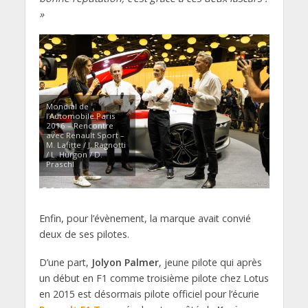
»
Mondial de
l’Automobile Paris
2016 – Rencontre
avec Renault Sport –
M. Lafitte / J. Ragnotti
/ L. Hurgon / D.
Praschl
Enfin, pour l’évènement, la marque avait convié
deux de ses pilotes.
D’une part,
Jolyon Palmer
, jeune pilote qui après
un début en F1 comme troisième pilote chez Lotus
en 2015 est désormais pilote officiel pour l’écurie