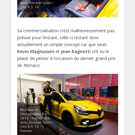
avec Renault Sport –
Clio R.S. 16
Sa commercialisation n’est malheureusement pas
prévue pour l’instant, celle-ci restant donc
actuellement un simple concept car que seuls
Kevin Magnussen
et
Jean Ragnotti
ont eu le
plaisir de piloter à l’occasion du dernier grand prix
de Monaco.
Mondial de
l’Automobile Paris
2016 – Rencontre
avec Renault Sport –
Clio R.S. 16 – J.
Palmer