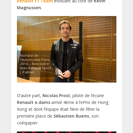
Renault F1 Team
évoluant au côté de
Kevin
Magnussen
.
Mondial de
l’Automobile Paris
2016 – Rencontre
avec Renault Sport –
J. Palmer
D’autre part,
Nicolas Prost
, pilote de l’écurie
Renault e.dams
arrivé 4ème à l’ePrix de Hong
Kong et dont l’équipe était fière de fêter la
première place de
Sébastien Buemi
, son
coéquipier.