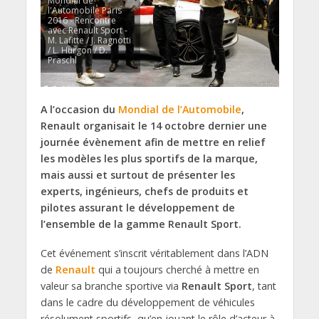
Mondial de
l'Automobile Paris
2016 - Rencontre
avec Renault Sport -
M. Lafitte / J. Ragnotti
/ L. Hurgon / D.
Praschl
A l’occasion du
Mondial de l’Automobile
,
Renault organisait le 14 octobre dernier une
journée évènement afin de mettre en relief
les modèles les plus sportifs de la marque,
mais aussi et surtout de présenter les
experts, ingénieurs, chefs de produits et
pilotes assurant le développement de
l’ensemble de la gamme Renault Sport.
Cet événement s’inscrit véritablement dans l’ADN
de
Renault
qui a toujours cherché à mettre en
valeur sa branche sportive via
Renault Sport
, tant
dans le cadre du développement de véhicules
résolument sportifs, qu’en jouant le rôle d’acteur à