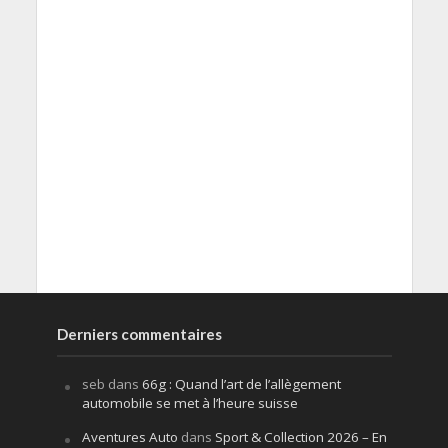
Derniers commentaires
seb
dans
66g : Quand l’art de l’allègement
automobile se met à l’heure suisse
Aventures Auto
dans
Sport & Collection 2026 – En