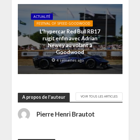
o
n
n
e
ê
u
ê
ê
n
t
v
t
t
ê
r
e
r
r
t
e
ACTUALITÉ
l
e
e
r
)
l
)
)
e
FESTIVAL OF SPEED GOODWOOD
e
)
f
L’hypercar Red Bull RB17
e
rugit enfin avec Adrian
n
ê
Newey au volant à
t
r
Goodwood
e
)
4 semaines ago
VOIR TOUS LES ARTICLES
A propos de l'auteur
Pierre Henri Brautot