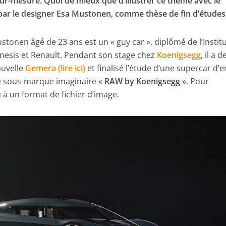
 sur-mesure. Quoi de mieux que d’illustrer ce thème avec le
ar le designer Esa Mustonen, comme thèse de fin d’études
stonen âgé de 23 ans est un « guy car », diplômé de l’Instit
enesis et Renault. Pendant son stage chez
Koenigsegg
, il a 
ouvelle
Gemera (lire ici)
et finalisé l’étude d’une supercar d’
e sous-marque imaginaire «
RAW by Koenigsegg
». Pour
 à un format de fichier d’image.