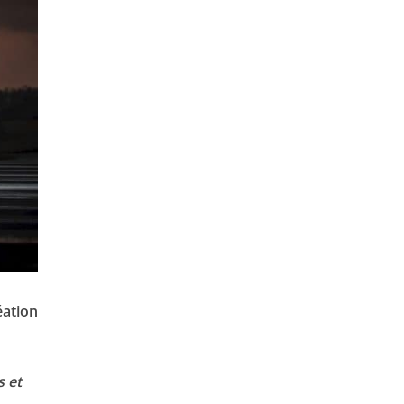
éation
s et