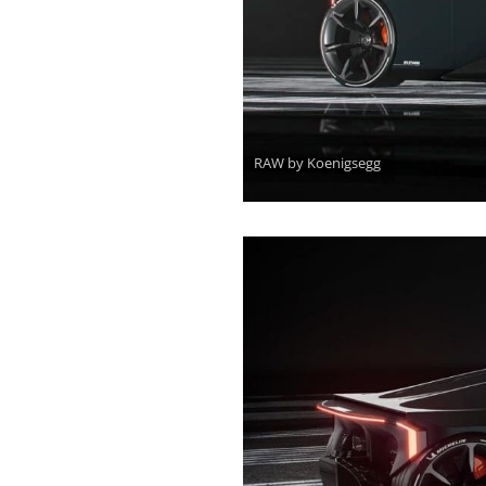
RAW by Koenigsegg