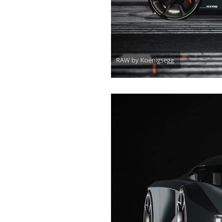
RAW by Koenigsegg