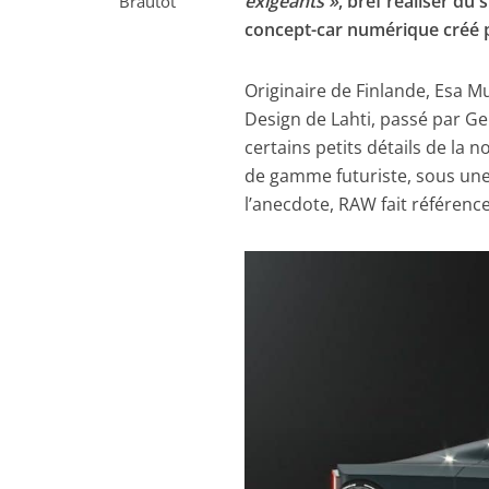
exigeants »
, bref réaliser du
Brautot
concept-car numérique créé p
Originaire de Finlande, Esa Mu
Design de Lahti, passé par G
certains petits détails de la n
de gamme futuriste, sous un
l’anecdote, RAW fait référence