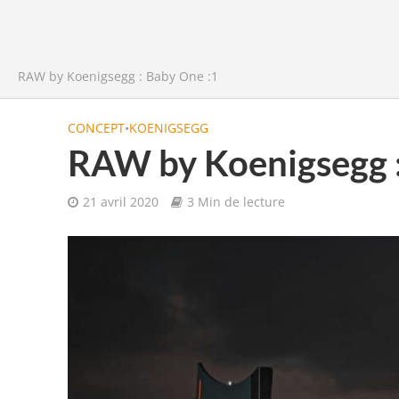
RAW by Koenigsegg : Baby One :1
CONCEPT
•
KOENIGSEGG
RAW by Koenigsegg :
21 avril 2020
3 Min de lecture