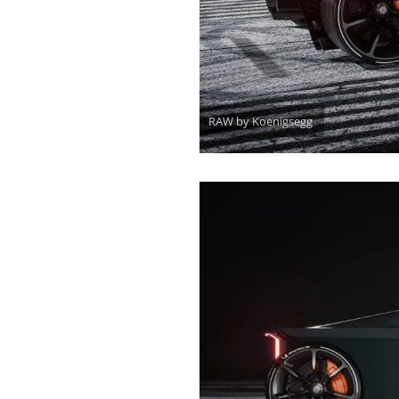
RAW by Koenigsegg