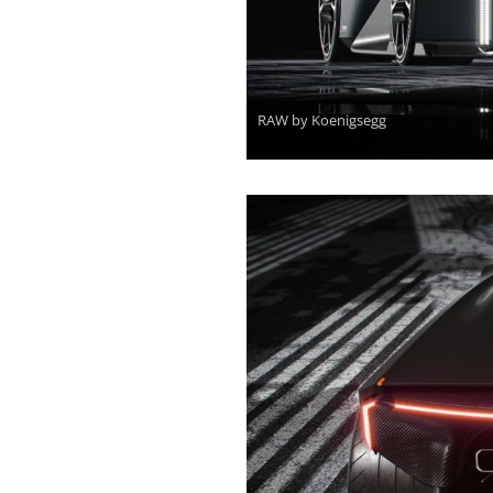
RAW by Koenigsegg