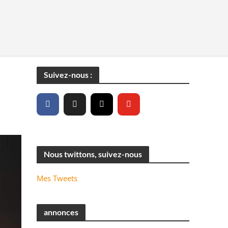
Suivez-nous :
Nous twittons, suivez-nous
Mes Tweets
annonces