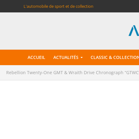
L'automobile de sport et de collection
ACCUEIL
ACTUALITÉS
CLASSIC & COLLECTIO
Rebellion Twenty-One GMT & Wraith Drive Chronograph “GTWC”