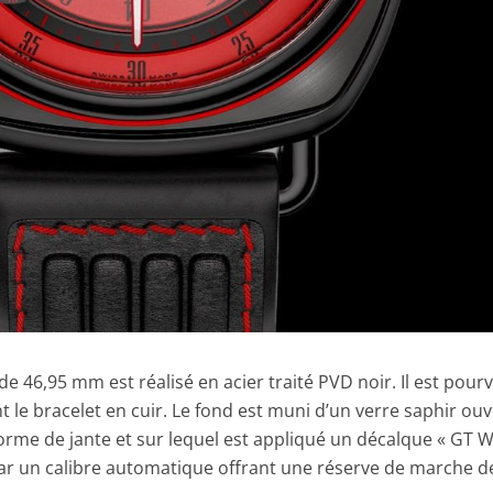
e 46,95 mm est réalisé en acier traité PVD noir. Il est pour
le bracelet en cuir. Le fond est muni d’un verre saphir ouv
orme de jante et sur lequel est appliqué un décalque « GT 
par un calibre automatique offrant une réserve de marche d