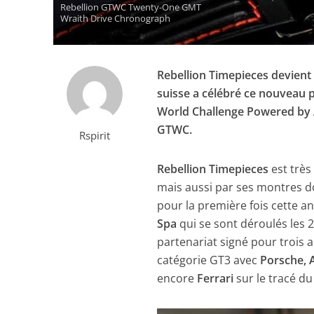
Rebellion GTWC Twenty-One GMT
Wraith Drive Chronograph
Rebellion Timepieces devient
suisse a célébré ce nouveau 
World Challenge Powered by
GTWC.
Rspirit
Rebellion Timepieces
est très 
mais aussi par ses montres do
pour la première fois cette a
Spa
qui se sont déroulés les 2
partenariat signé pour trois a
catégorie GT3 avec
Porsche, 
encore
Ferrari
sur le tracé du