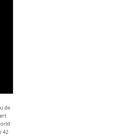
vu de
ert
World
e 42