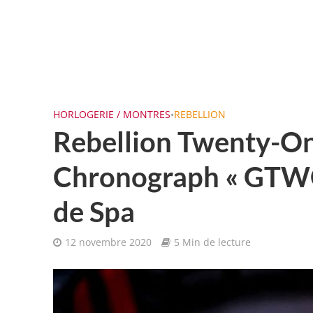
HORLOGERIE / MONTRES
•
REBELLION
Rebellion Twenty-O
Chronograph « GTWC 
de Spa
12 novembre 2020
5 Min de lecture