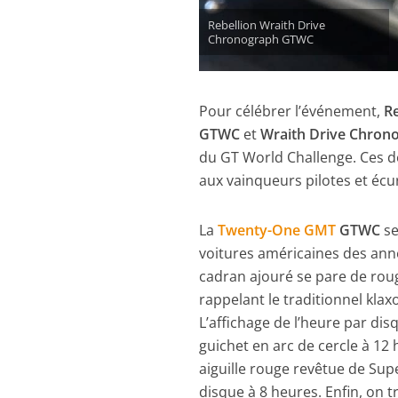
Rebellion Wraith Drive
Chronograph GTWC
Pour célébrer l’événement,
Re
GTWC
et
Wraith Drive Chro
du GT World Challenge. Ces d
aux vainqueurs pilotes et éc
La
Twenty-One GMT
GTWC
se
voitures américaines des anné
cadran ajouré se pare de rouge
rappelant le traditionnel klax
L’affichage de l’heure par dis
guichet en arc de cercle à 12 
aiguille rouge revêtue de Sup
disque à 8 heures. Enfin, on 