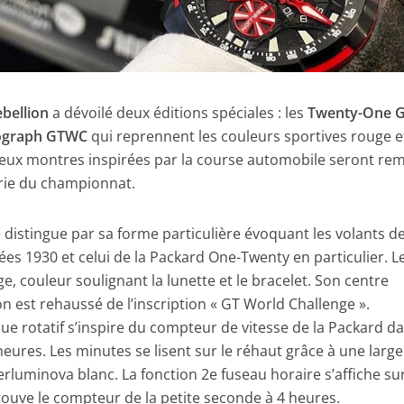
bellion
a dévoilé deux éditions spéciales : les
Twenty-One 
nograph GTWC
qui reprennent les couleurs sportives rouge e
eux montres inspirées par la course automobile seront rem
urie du championnat.
 distingue par sa forme particulière évoquant les volants d
es 1930 et celui de la Packard One-Twenty en particulier. L
, couleur soulignant la lunette et le bracelet. Son centre
on est rehaussé de l’inscription « GT World Challenge ».
que rotatif s’inspire du compteur de vitesse de la Packard d
heures. Les minutes se lisent sur le réhaut grâce à une large
erluminova blanc. La fonction 2e fuseau horaire s’affiche su
trouve le compteur de la petite seconde à 4 heures.