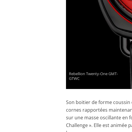
Rebellion Twenty-One GMT-
GTWC
Son boitier de forme coussin d
cornes rapportées maintenant 
sur une masse oscillante en f
Challenge ». Elle est animée 