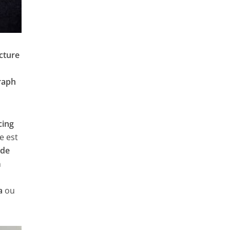
cture
T
raph
cing
e est
 de
n
a
a
ou