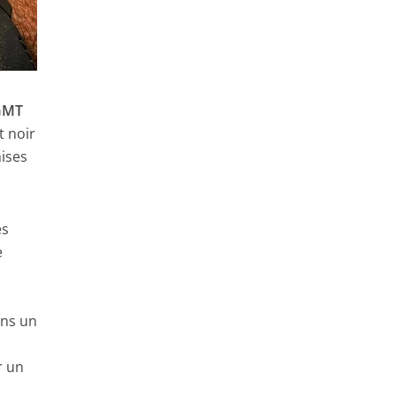
GMT
t noir
ises
es
e
ans un
r un