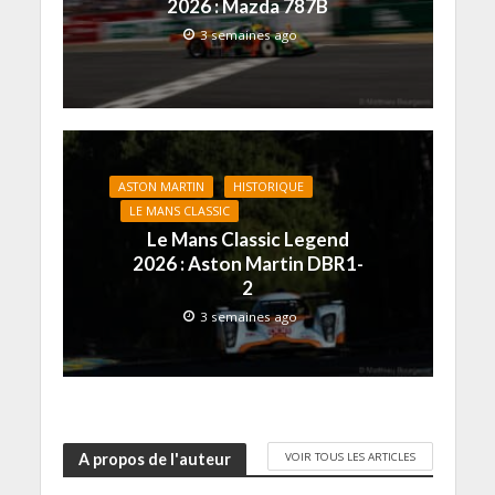
2026 : Mazda 787B
v
t
t
ê
r
e
r
r
t
e
3 semaines ago
l
e
e
r
)
l
)
)
e
e
)
f
e
n
ê
t
r
e
)
ASTON MARTIN
HISTORIQUE
LE MANS CLASSIC
Le Mans Classic Legend
2026 : Aston Martin DBR1-
2
3 semaines ago
VOIR TOUS LES ARTICLES
A propos de l'auteur