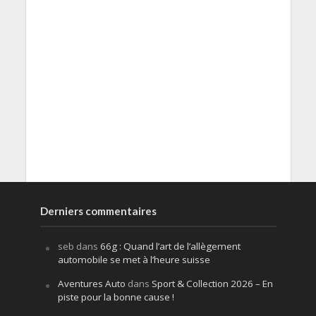
Derniers commentaires
seb
dans
66g : Quand l’art de l’allègement
automobile se met à l’heure suisse
Aventures Auto
dans
Sport & Collection 2026 – En
piste pour la bonne cause !