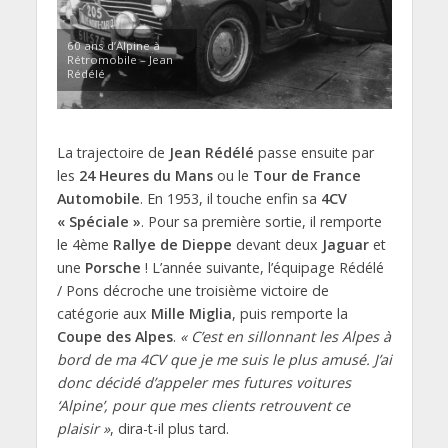
60 ans d’Alpine à
Rétromobile – Jean
Rédélé
La trajectoire de
Jean Rédélé
passe ensuite par
les
24 Heures du Mans
ou le
Tour de France
Automobile
. En 1953, il touche enfin sa
4CV
« Spéciale »
. Pour sa première sortie, il remporte
le 4ème
Rallye de Dieppe
devant deux
Jaguar
et
une
Porsche
! L’année suivante, l’équipage Rédélé
/ Pons décroche une troisième victoire de
catégorie aux
Mille Miglia
, puis remporte la
Coupe des Alpes
.
« C’est en sillonnant les Alpes à
bord de ma 4CV que je me suis le plus amusé. J’ai
donc décidé d’appeler mes futures voitures
‘Alpine’, pour que mes clients retrouvent ce
plaisir »
, dira-t-il plus tard.