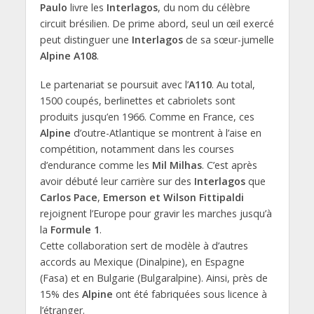
Paulo
livre les
Interlagos
, du nom du célèbre
circuit brésilien. De prime abord, seul un œil exercé
peut distinguer une
Interlagos
de sa sœur-jumelle
Alpine A108
.
Le partenariat se poursuit avec l’
A110
. Au total,
1500 coupés, berlinettes et cabriolets sont
produits jusqu’en 1966. Comme en France, ces
Alpine
d’outre-Atlantique se montrent à l’aise en
compétition, notamment dans les courses
d’endurance comme les
Mil Milhas
. C’est après
avoir débuté leur carrière sur des
Interlagos
que
Carlos Pace
,
Emerson et Wilson Fittipaldi
rejoignent l’Europe pour gravir les marches jusqu’à
la
Formule 1
.
Cette collaboration sert de modèle à d’autres
accords au Mexique (Dinalpine), en Espagne
(Fasa) et en Bulgarie (Bulgaralpine). Ainsi, près de
15% des
Alpine
ont été fabriquées sous licence à
l’étranger.