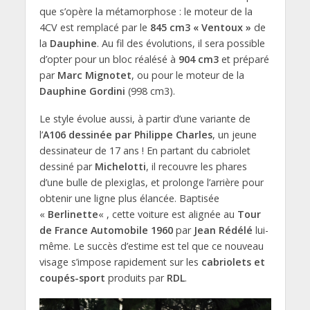
que s’opère la métamorphose : le moteur de la
4CV est remplacé par le
845 cm3 « Ventoux »
de
la
Dauphine
. Au fil des évolutions, il sera possible
d’opter pour un bloc réalésé à
904 cm3
et préparé
par
Marc Mignotet
, ou pour le moteur de la
Dauphine Gordini
(998 cm3).
Le style évolue aussi, à partir d’une variante de
l’
A106 dessinée par Philippe Charles
, un jeune
dessinateur de 17 ans ! En partant du cabriolet
dessiné par
Michelotti
, il recouvre les phares
d’une bulle de plexiglas, et prolonge l’arrière pour
obtenir une ligne plus élancée. Baptisée
«
Berlinette
« , cette voiture est alignée au
Tour
de France Automobile 1960
par
Jean Rédélé
lui-
même. Le succès d’estime est tel que ce nouveau
visage s’impose rapidement sur les
cabriolets et
coupés-sport
produits par
RDL
.