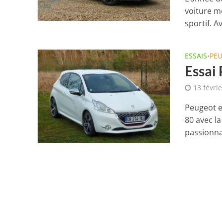
voiture mé
sportif. Av
ESSAIS
PE
•
Essai
13 févri
Peugeot e
80 avec l
passionna