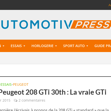
A
N
ESSAIS
HORLOGERIE
SPORT AUTO
GUIDE PR
ESSAIS
PEUGEOT
•
•
Peugeot 208 GTi 30th : La vraie GTi
er 2015
2 commentaires
rnière j’écrivais à propos de la 208 GTi « standard » que la