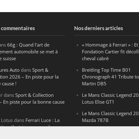
s commentaires
Nos derniers articles
ans
66g : Quand l’art de
« Hommage à Ferrari » : Et 
ègement automobile se met à
Fondation Cartier fit décoll
e suisse
cheval cabré
ures Auto
dans
Sport &
Breitling Top Time B01
tion 2026 – En piste pour la
Chronograph 41 Tribute to
 cause !
Martin DB5
ir
dans
Sport & Collection
Le Mans Classic Legend 20
– En piste pour la bonne cause
Lotus Elise GT1
Le Mans Classic Legend 20
 Lotus
dans
Ferrari Luce : La
Mazda 787B
ution électrique venue de
Le Mans Classic Legend 20
ello
Aston Martin DBR1-2