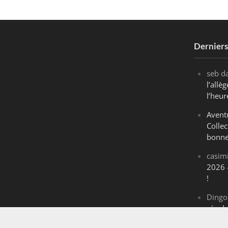
Dernier
seb
d
l’all
l’heur
Avent
Collec
bonne
casim
2026 
!
Dingo
révol
Maran