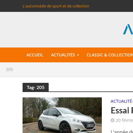
L'automobile de sport et de collection
ACCUEIL
ACTUALITÉS
CLASSIC & COLLECTIO
205
Tag- 205
ACTUALITÉ
Essai 
20 févri
L’année de