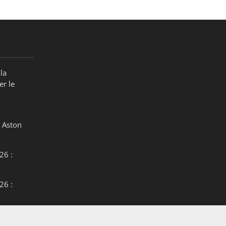
la
er le
 Aston
26 :
26 :
26 :