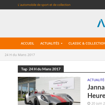
L'automobile de sport et de collection
ACCUEIL
ACTUALITÉS
CLASSIC & COLLECTIO
24 H du Mans 2017
Tag- 24 H du Mans 2017
ACTUALITÉ
Janna
Heure
20 juin 