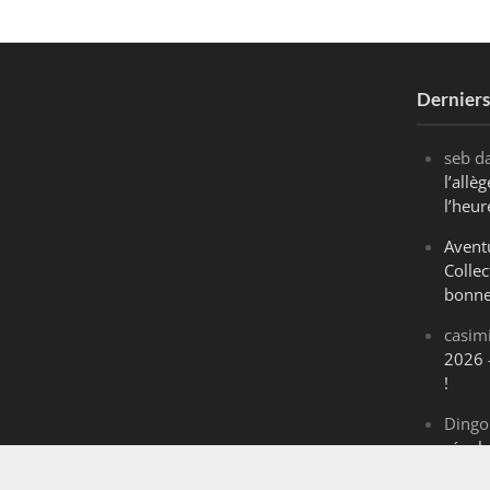
Dernier
seb
d
l’all
l’heur
Avent
Collec
bonne
casim
2026 
!
Dingo
révol
Maran