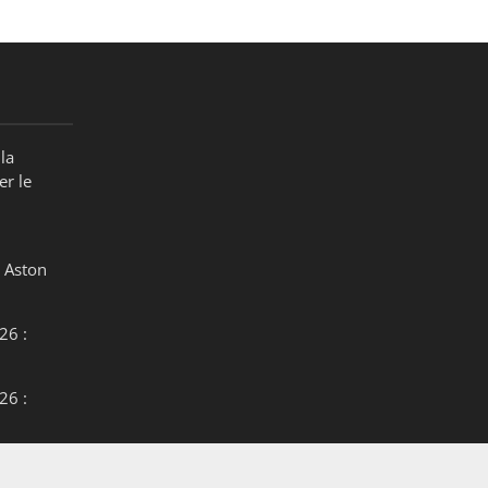
la
er le
 Aston
26 :
26 :
26 :