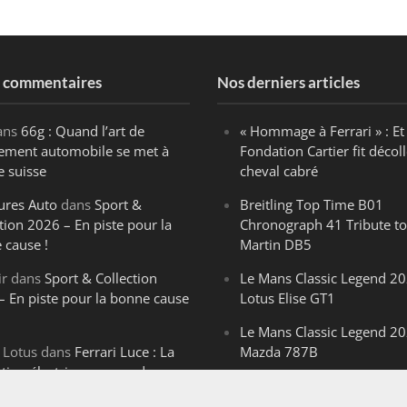
s commentaires
Nos derniers articles
ans
66g : Quand l’art de
« Hommage à Ferrari » : Et 
ègement automobile se met à
Fondation Cartier fit décoll
e suisse
cheval cabré
ures Auto
dans
Sport &
Breitling Top Time B01
tion 2026 – En piste pour la
Chronograph 41 Tribute to
 cause !
Martin DB5
ir
dans
Sport & Collection
Le Mans Classic Legend 20
– En piste pour la bonne cause
Lotus Elise GT1
Le Mans Classic Legend 20
 Lotus
dans
Ferrari Luce : La
Mazda 787B
ution électrique venue de
Le Mans Classic Legend 20
ello
Aston Martin DBR1-2