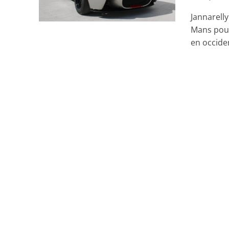
Jannarell
Mans pour
en occiden