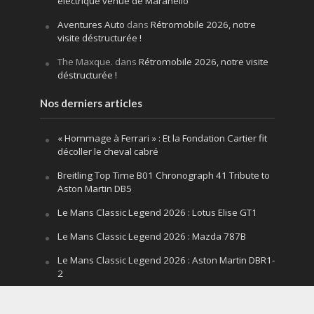
électrique venue de Maranello
Aventures Auto
dans
Rétromobile 2026, notre
visite déstructurée !
The Maxque.
dans
Rétromobile 2026, notre visite
déstructurée !
Nos derniers articles
« Hommage à Ferrari » : Et la Fondation Cartier fit
décoller le cheval cabré
Breitling Top Time B01 Chronograph 41 Tribute to
Aston Martin DB5
Le Mans Classic Legend 2026 : Lotus Elise GT1
Le Mans Classic Legend 2026 : Mazda 787B
Le Mans Classic Legend 2026 : Aston Martin DBR1-
2
Festival of Speed Goodwood 2026 : la leçon
silencieuse d’un V12 qui hurle