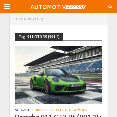
911 GT3 RS (991.2)
Tag- 911 GT3 RS (991.2)
ACTUALITÉ
PORSCHE
SALON DE GENÈVE
VIDÉOS
•
•
•
Porsche 911 GT3 RS (991.2) :