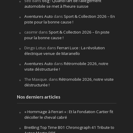
seb
dans
66g : Quand l’art de l’allègement
automobile se met à l’heure suisse
Aventures Auto
dans
Sport & Collection 2026 – En
piste pour la bonne cause !
casimir
dans
Sport & Collection 2026 – En piste
pour la bonne cause !
Dingo Lotus
dans
Ferrari Luce : La révolution
électrique venue de Maranello
Aventures Auto
dans
Rétromobile 2026, notre
visite déstructurée !
The Maxque.
dans
Rétromobile 2026, notre visite
déstructurée !
Nos derniers articles
« Hommage à Ferrari » : Et la Fondation Cartier fit
décoller le cheval cabré
Breitling Top Time B01 Chronograph 41 Tribute to
Aston Martin DB5