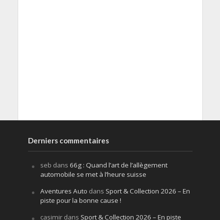
Derniers commentaires
seb
dans
66g : Quand l’art de l’allègement
automobile se met à l’heure suisse
Aventures Auto
dans
Sport & Collection 2026 – En
piste pour la bonne cause !
casimir
dans
Sport & Collection 2026 – En piste