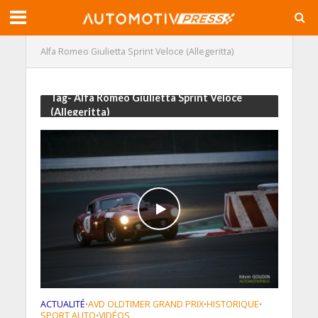
Alfa Romeo Giulietta Sprint Veloce (Allegeritta)
Tag- Alfa Romeo Giulietta Sprint Veloce
(Allegeritta)
ACTUALITÉ
AVD OLDTIMER GRAND PRIX
HISTORIQUE
•
•
•
SPORT AUTO
VIDÉOS
•