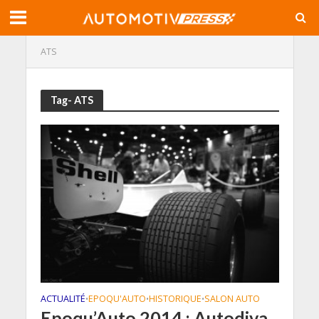
ATS
Tag- ATS
ACTUALITÉ
EPOQU'AUTO
HISTORIQUE
SALON AUTO
•
•
•
Epoqu’Auto 2014 : Autodiva,