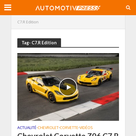
C7.R Edition
Tag- C7.R Edition
ACTUALITÉ
CHEVROLET
CORVETTE
VIDÉOS
•
•
•
Chevrolet Corvette Z06 C7.R