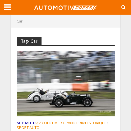
Car
Tag- Car
ACTUALITÉ
AVD OLDTIMER GRAND PRIX
HISTORIQUE
•
•
•
SPORT AUTO