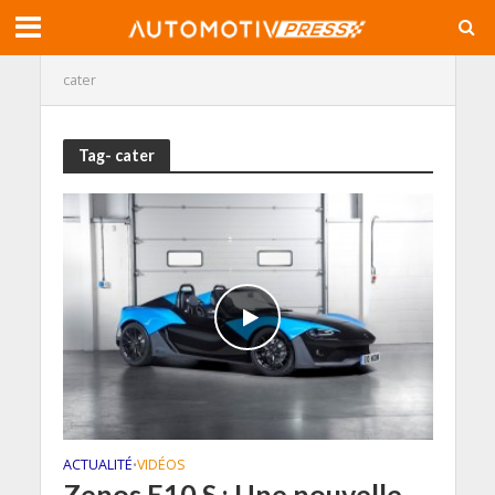
cater
Tag- cater
ACTUALITÉ
VIDÉOS
•
Zenos E10 S : Une nouvelle