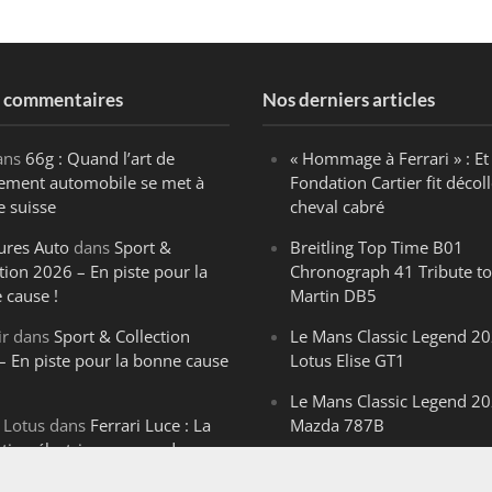
s commentaires
Nos derniers articles
ans
66g : Quand l’art de
« Hommage à Ferrari » : Et 
ègement automobile se met à
Fondation Cartier fit décoll
e suisse
cheval cabré
ures Auto
dans
Sport &
Breitling Top Time B01
tion 2026 – En piste pour la
Chronograph 41 Tribute to
 cause !
Martin DB5
ir
dans
Sport & Collection
Le Mans Classic Legend 20
– En piste pour la bonne cause
Lotus Elise GT1
Le Mans Classic Legend 20
 Lotus
dans
Ferrari Luce : La
Mazda 787B
ution électrique venue de
Le Mans Classic Legend 20
ello
Aston Martin DBR1-2