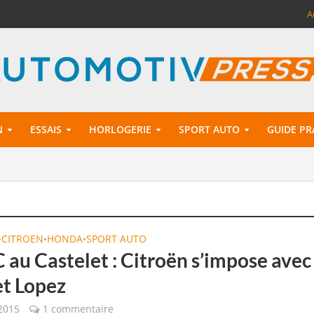
A
N
ESSAIS
HORLOGERIE
SPORT AUTO
GUIDE PR
CITROEN
HONDA
SPORT AUTO
•
•
•
au Castelet : Citroën s’impose avec
et Lopez
 2015
1 commentaire