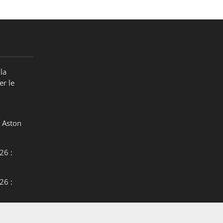
la
er le
 Aston
26 :
26 :
26 :