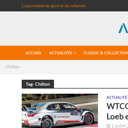
L'automobile de sport et de collection
ACCUEIL
ACTUALITÉS
CLASSIC & COLLECTIO
Chilton
Tag- Chilton
ACTUALITÉ
WTCC 
Loeb 
2 juillet