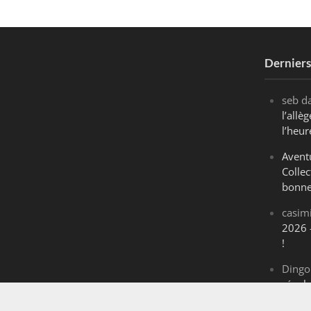
Dernier
seb
d
l’all
l’heur
Avent
Collec
bonne
casim
2026 
!
Dingo
révol
Maran