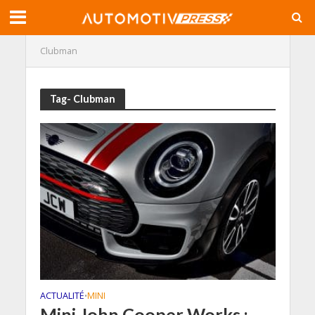
Clubman
Tag- Clubman
ACTUALITÉ
MINI
•
Mini John Cooper Works :