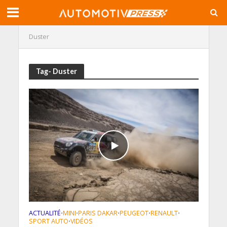
Duster
Tag- Duster
ACTUALITÉ
MINI
PARIS DAKAR
PEUGEOT
RENAULT
•
•
•
•
•
SPORT AUTO
VIDÉOS
•