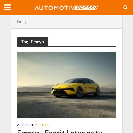
Emeya
Tag- Emeya
ACTUALITÉ
LOTUS
•
Emeya : Esprit Lotus es tu