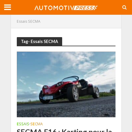
Essais SECMA
Tag- Essais SECMA
ESSAIS
SECMA
•
SECMA F16 : Karting pour la