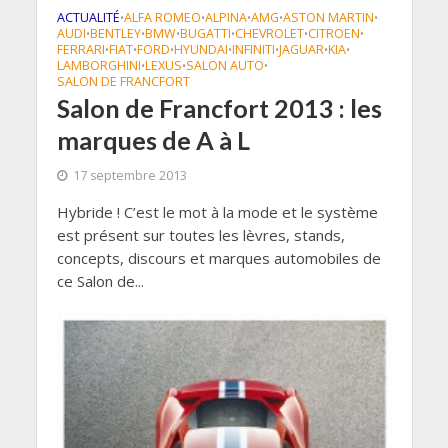
ACTUALITÉ
ALFA ROMEO
ALPINA
AMG
ASTON MARTIN
•
•
•
•
•
AUDI
BENTLEY
BMW
BUGATTI
CHEVROLET
CITROEN
•
•
•
•
•
•
FERRARI
FIAT
FORD
HYUNDAI
INFINITI
JAGUAR
KIA
•
•
•
•
•
•
•
LAMBORGHINI
LEXUS
SALON AUTO
•
•
•
SALON DE FRANCFORT
Salon de Francfort 2013 : les
marques de A à L
17 septembre 2013
Hybride ! C’est le mot à la mode et le système
est présent sur toutes les lèvres, stands,
concepts, discours et marques automobiles de
ce Salon de...