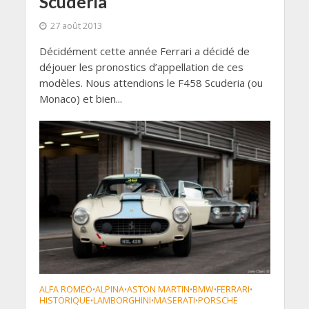
Scuderia
27 août 2013
Décidément cette année Ferrari a décidé de
déjouer les pronostics d’appellation de ces
modèles. Nous attendions le F458 Scuderia (ou
Monaco) et bien...
ALFA ROMEO
ALPINA
ASTON MARTIN
BMW
FERRARI
•
•
•
•
•
HISTORIQUE
LAMBORGHINI
MASERATI
PORSCHE
•
•
•