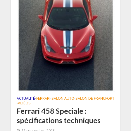
ACTUALITÉ
FERRARI
SALON AUTO
SALON DE FRANCFORT
•
•
•
VIDÉOS
•
Ferrari 458 Speciale :
spécifications techniques
11 septembre 2013