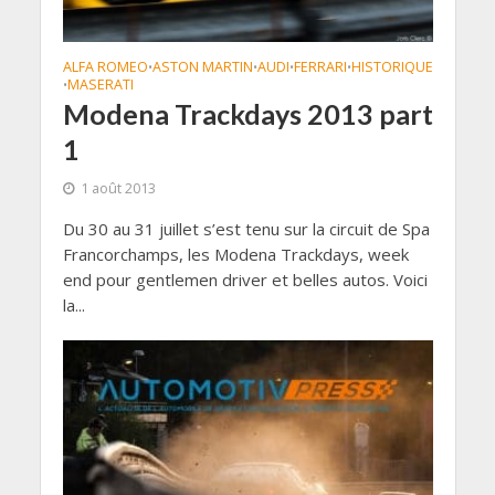
ALFA ROMEO
ASTON MARTIN
AUDI
FERRARI
HISTORIQUE
•
•
•
•
MASERATI
•
Modena Trackdays 2013 part
1
1 août 2013
Du 30 au 31 juillet s’est tenu sur la circuit de Spa
Francorchamps, les Modena Trackdays, week
end pour gentlemen driver et belles autos. Voici
la...