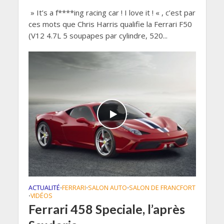
» It’s a f****ing racing car ! I love it ! « , c’est par
ces mots que Chris Harris qualifie la Ferrari F50
(V12 4.7L 5 soupapes par cylindre, 520...
ACTUALITÉ
FERRARI
SALON AUTO
SALON DE FRANCFORT
•
•
•
VIDÉOS
•
Ferrari 458 Speciale, l’après