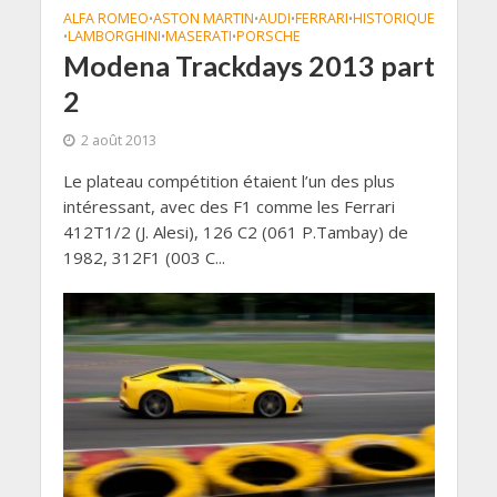
ALFA ROMEO
ASTON MARTIN
AUDI
FERRARI
HISTORIQUE
•
•
•
•
LAMBORGHINI
MASERATI
PORSCHE
•
•
•
Modena Trackdays 2013 part
2
2 août 2013
Le plateau compétition étaient l’un des plus
intéressant, avec des F1 comme les Ferrari
412T1/2 (J. Alesi), 126 C2 (061 P.Tambay) de
1982, 312F1 (003 C...