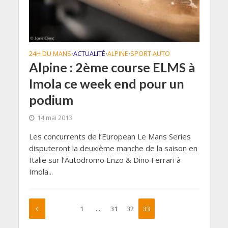
24H DU MANS
ACTUALITÉ
ALPINE
SPORT AUTO
•
•
•
Alpine : 2ème course ELMS à
Imola ce week end pour un
podium
14 mai 2013
Les concurrents de l’European Le Mans Series
disputeront la deuxième manche de la saison en
Italie sur l’Autodromo Enzo & Dino Ferrari à
Imola...
1
…
31
32
33