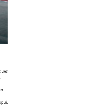
iques
s
un
u
ppui.