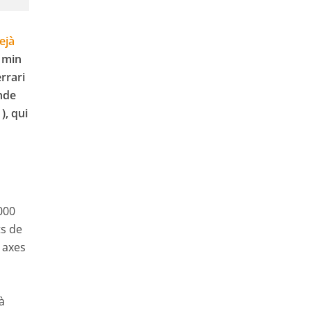
ejà
 1min
rrari
ande
), qui
000
ts de
 axes
à