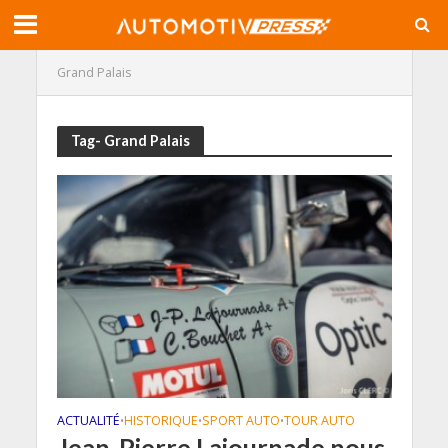
Grand Palais
Tag- Grand Palais
ACTUALITÉ
HISTORIQUE
SPORT AUTO
TOUR AUTO
•
•
•
Jean-Pierre Lajournade nous