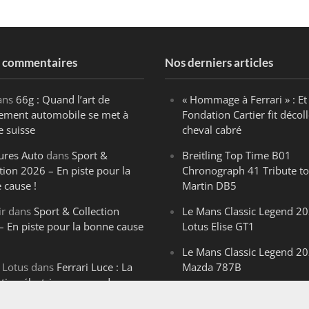
s commentaires
Nos derniers articles
ans
66g : Quand l’art de
« Hommage à Ferrari » : Et 
ègement automobile se met à
Fondation Cartier fit décoll
e suisse
cheval cabré
ures Auto
dans
Sport &
Breitling Top Time B01
tion 2026 – En piste pour la
Chronograph 41 Tribute to
 cause !
Martin DB5
ir
dans
Sport & Collection
Le Mans Classic Legend 20
– En piste pour la bonne cause
Lotus Elise GT1
Le Mans Classic Legend 20
 Lotus
dans
Ferrari Luce : La
Mazda 787B
ution électrique venue de
Le Mans Classic Legend 20
ello
Aston Martin DBR1-2