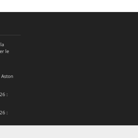
la
er le
 Aston
26 :
26 :
26 :