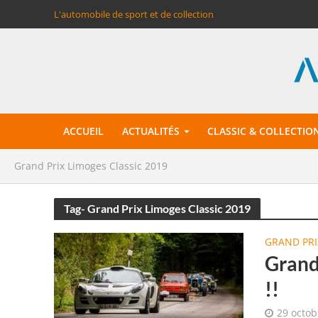
L'automobile de sport et de collection
ACCUEIL
ACTUALITÉS
CLASSIC & COLLECTIO
Grand Prix Limoges Classic 2019
Tag- Grand Prix Limoges Classic 2019
GRAND PRI
Grand
!!
29 octob