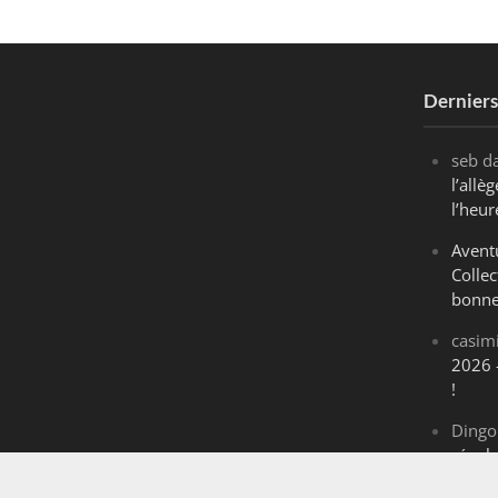
Dernier
seb
d
l’all
l’heur
Avent
Collec
bonne
casim
2026 
!
Dingo
révol
Maran