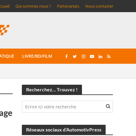
ccueil
Qui sommes nous ?
Partenariats
Nous contacter
ATIQUE
LIVRE/BD/FILM
Recherchez… Trouvez !
nage
Réseaux sociaux d’AutomotivPress