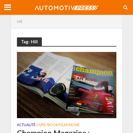
Hill
Tag- Hill
ACTUALITÉ
LIVRE/BOOK/FILM/MOVIE
•
Champion Magazine :