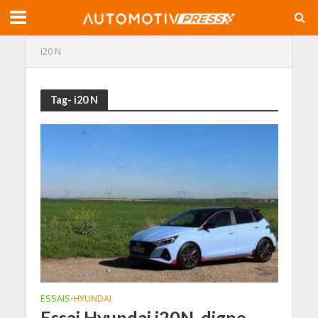
i20 N
Tag- i20 N
ESSAIS
HYUNDAI
•
Essai Hyundai i20N, digne